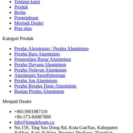
Tentang kami
Produk
Berita
Pengetahuan
Menjadi Dealer
Peta situs
Kategori Produk
Perahu Aluminium / Perahu Aluminium
Perahu Bass Aluminium
Pengendara Busur Aluminium
Perahu Dayung Aluminium
Perahu Nelayan Aluminium
Aluminium Sportfisherman
Perahu Jon Aluminium
Perahu Beralas Datar Aluminium
Bagian Perahu Aluminium
Menjadi Dealer
+8613901987110
+86-573-84987888
info@kimpleboats.co
No.159, Ting Yao Dong Rd, Kota GanYao, Kabupaten
JiaShan, Kota JiaXing, Provinsi ZheJiang, Tiongkok