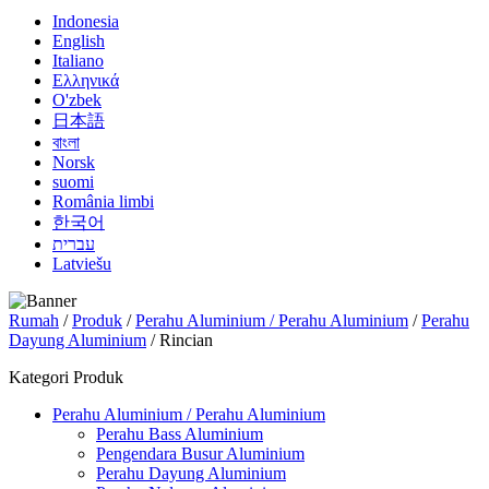
Indonesia
English
Italiano
Ελληνικά
O'zbek
日本語
বাংলা
Norsk
suomi
România limbi
한국어
עברית
Latviešu
Rumah
/
Produk
/
Perahu Aluminium / Perahu Aluminium
/
Perahu
Dayung Aluminium
/ Rincian
Kategori Produk
Perahu Aluminium / Perahu Aluminium
Perahu Bass Aluminium
Pengendara Busur Aluminium
Perahu Dayung Aluminium