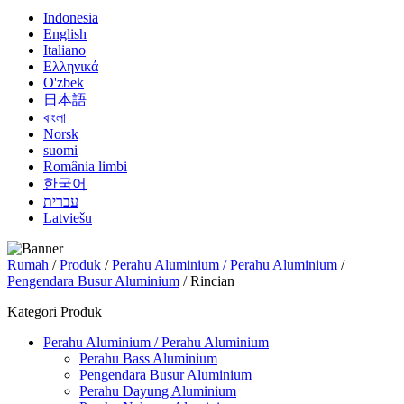
Indonesia
English
Italiano
Ελληνικά
O'zbek
日本語
বাংলা
Norsk
suomi
România limbi
한국어
עברית
Latviešu
Rumah
/
Produk
/
Perahu Aluminium / Perahu Aluminium
/
Pengendara Busur Aluminium
/ Rincian
Kategori Produk
Perahu Aluminium / Perahu Aluminium
Perahu Bass Aluminium
Pengendara Busur Aluminium
Perahu Dayung Aluminium