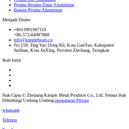
Perahu Beralas Datar Aluminium
Bagian Perahu Aluminium
Menjadi Dealer
+8613901987110
+86-573-84987888
info@kimpleboats.co
No.159, Ting Yao Dong Rd, Kota GanYao, Kabupaten
JiaShan, Kota JiaXing, Provinsi ZheJiang, Tiongkok
Ikuti kami
Hak Cipta © Zhejiang Kimple Metal Products Co., Ltd. Semua Hak
Dilindungi Undang-Undang.
pengaturan Privasi
whatsapp
Telepon